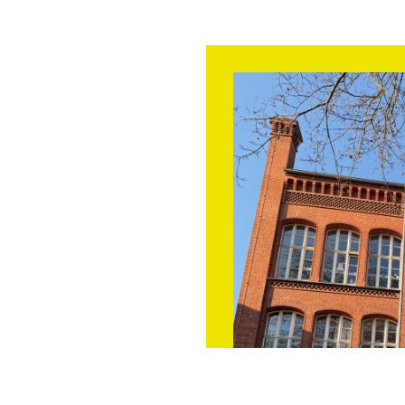
ach einem
erbringen,
unden spielen.
hkeit, sich über
mieren.