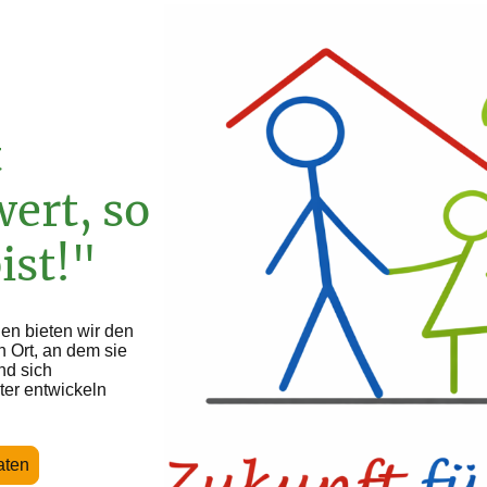
t
ert, so
ist!"
gen bieten wir den
n Ort, an dem sie
nd sich
ter entwickeln
aten