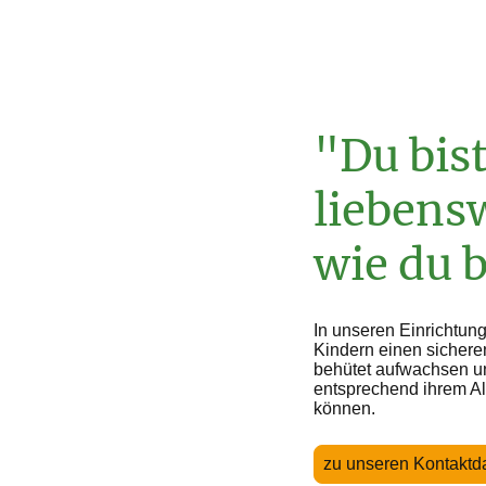
"Du bis
liebensw
wie du b
In unseren Einrichtun
Kindern einen sichere
behütet aufwachsen u
entsprechend ihrem Al
können.
zu unseren Kontaktd