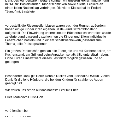
Dank des wunderbaren Wetters konnten wir unseren Hof schmücken und
mit Musik, Bastelständen, Kinderschminken sowie allerlei Leckereien
einen tollen Nachmittag verbringen. Die vierte Klasse hat ihr Projekt
"Sumo" mit Basteleien
vorgestellt, die Riesenseifenblasen waren auch der Renner, außerdem
haben einige Kinder ihren eigenen Bastel- und Glitzertattoostand
aufgestellt. Die Einweihung unseres neuen Büchertauschschrankes wurde
zelebriert und passend dazu konnten die Kinder und Eltern individuelle
Lesezeichen basteln und in einem Schätzwettbewerb, passend zum
Thema, tolle Preise gewinnen.
Ein großes Dankeschön geht an alle Eltern, die uns mit Kuchenbacken, am
Kuchenstand, am Grill und beim Anpacken so tatkräftig unterstützt haben.
Ohne Euren Einsatz wäre dieses Fest nicht möglich gewesen und so
gelungen.
Besonderer Dank gilt Herrn Dennie Rufflett vom FussballKIDSclub. Vielen
Dank für die tolle Hüpfburg, die bei den Kindern für strahlende Augen
gesorgt hat!
Wir freuen uns schon auf das nächste Fest mit Euch.
Euer Team vom Curie-Hort
veröffentlicht bei: